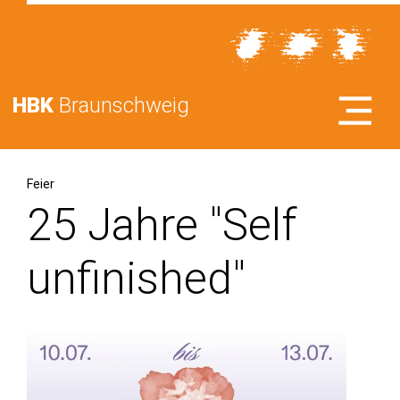
HBK
Braunschweig
Feier
25 Jahre "Self
unfinished"