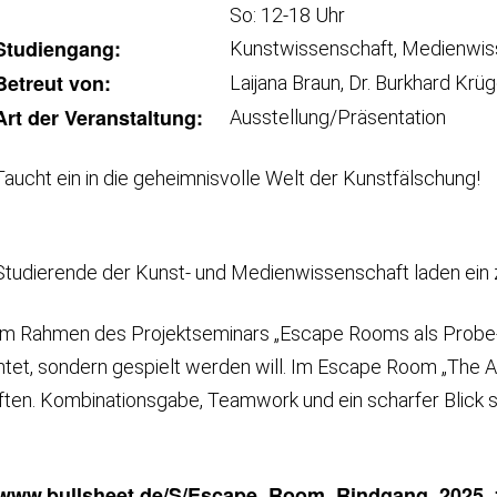
So: 12-18 Uhr
Studiengang:
Kunstwissenschaft, Medienwis
Betreut von:
Laijana Braun, Dr. Burkhard Krüg
Art der Veranstaltung:
Ausstellung/Präsentation
Taucht ein in die geheimnisvolle Welt der Kunstfälschung!
Studierende der Kunst- und Medienwissenschaft laden ein 
Im Rahmen des Projektseminars „Escape Rooms als Probe- u
tet, sondern gespielt werden will. Im Escape Room „The Art
ften. Kombinationsgabe, Teamwork und ein scharfer Blick si
//www.bullsheet.de/S/Escape_Room_Rindgang_202