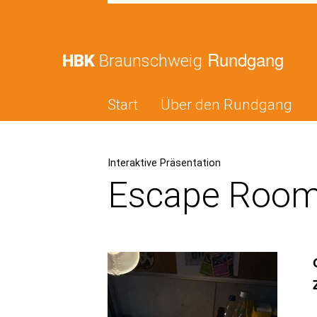
Rundgang
HBK
Braunschweig
Start
Über den Rundgang
Interaktive Präsentation
Escape Room: