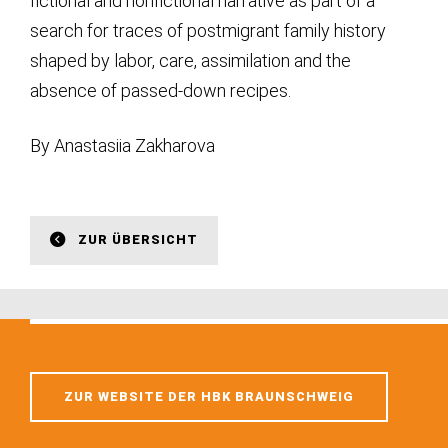
fictional and nonfictional narrative as part of a
search for traces of postmigrant family history
shaped by labor, care, assimilation and the
absence of passed-down recipes.
By Anastasiia Zakharova
ZUR ÜBERSICHT
ZUR WEBSITE DER HBK BRAUNSCHWEIG